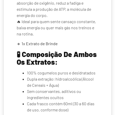
absorção de oxigênio, reduz a fadiga e
estimula a produção de ATP, a molécula de
energia do corpo.
🔥 Ideal para quem sente cansaço constante,
baixa energia ou quer mais gás nos treinos e
na rotina.
🔹
1x Extrato de Brinde
🧪
Composição De Ambos
Os Extratos:
100% cogumelos puros e desidratados
Dupla extração: hidroalcoólica (Álcool
de Cereais + Água)
Sem conservantes, aditivos ou
ingredientes ocultos
Cada frasco contém 60ml (30 a 60 dias
de uso, conforme dose)