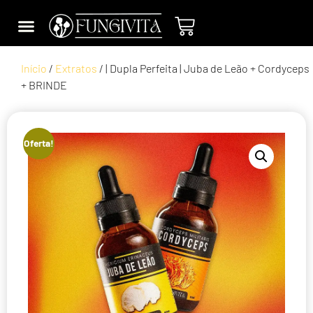
Juba de Leão
Cordyceps Militaris
Minha Conta
Dúvidas Frequentes
Início
/
Extratos
/ | Dupla Perfeita | Juba de Leão + Cordyceps
+ BRINDE
Oferta!