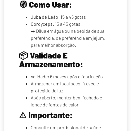
🧭
Como Usar:
Juba de Leão:
15 a 45 gotas
Cordyceps:
15 a 45 gotas
➡️ Dilua em água ou na bebida de sua
preferência, de preferência em jejum,
para melhor absorção.
📦
Validade E
Armazenamento:
Validade: 6 meses após a fabricação
Armazenar em local seco, fresco e
protegido da luz
Após aberto, manter bem fechado e
longe de fontes de calor
⚠️
Importante:
Consulte um profissional de saúde