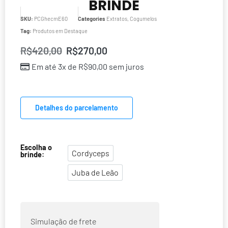
BRINDE
SKU:
PCGhecmE60
Categories
Extratos
,
Cogumelos
Tag:
Produtos em Destaque
R$
420,00
R$
270,00
Em até 3x de
R$
90,00
sem juros
Detalhes do parcelamento
Escolha o
Cordyceps
brinde:
Cordyceps
Juba de Leão
Juba de Leão
Simulação de frete