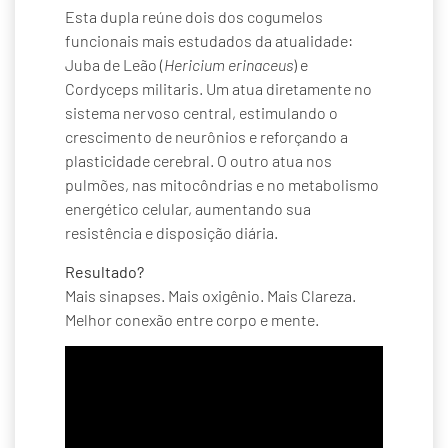
Esta dupla reúne dois dos cogumelos
funcionais mais estudados da atualidade:
Juba de Leão (
Hericium erinaceus
) e
Cordyceps militaris. Um atua diretamente no
sistema nervoso central, estimulando o
crescimento de neurônios e reforçando a
plasticidade cerebral. O outro atua nos
pulmões, nas mitocôndrias e no metabolismo
energético celular, aumentando sua
resistência e disposição diária.
Resultado?
Mais sinapses. Mais oxigênio. Mais Clareza.
Melhor conexão entre corpo e mente.