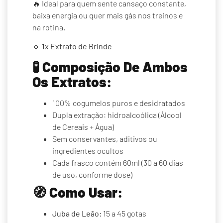
🔥 Ideal para quem sente cansaço constante,
baixa energia ou quer mais gás nos treinos e
na rotina.
🔹
1x Extrato de Brinde
🧪
Composição De Ambos
Os Extratos:
100% cogumelos puros e desidratados
Dupla extração: hidroalcoólica (Álcool
de Cereais + Água)
Sem conservantes, aditivos ou
ingredientes ocultos
Cada frasco contém 60ml (30 a 60 dias
de uso, conforme dose)
🧭
Como Usar:
Juba de Leão:
15 a 45 gotas