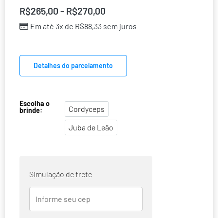
R$
265,00
-
R$
270,00
Em até 3x de
R$
88,33
sem juros
Detalhes do parcelamento
Escolha o
Cordyceps
brinde:
Cordyceps
Juba de Leão
Juba de Leão
Simulação de frete